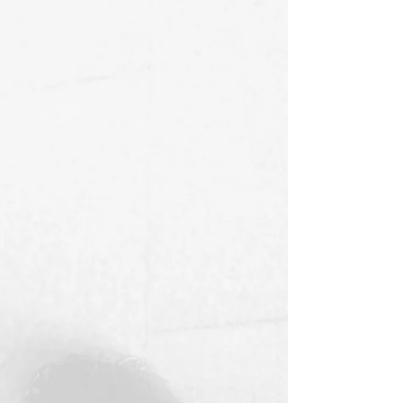
(Damasio, 2003 p.178) - ¡No tengo tiempo
para las emociones! ¿No entiendes?...
estoy muy ocupado, tengo muchos
problemas y asuntos por resolver. Y ¿tú me
dices que ponga atención a mis emociones
y a mis sensaciones?... Estás mal; vives en o