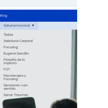
Blog
Salud emocional
Todas
Sabiduría Corporal
Focusing
Eugene Gendlin
Filosofía de lo
implícito
FOT
Psicoterapia y
Focusing
Sensación-con-
sentido
Sanar Traumas
Salud emocional
Ansiedad