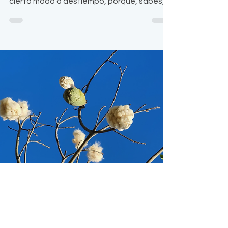
pandemia
Aquí tristeando y llorando por todos los
que se han ido tan inesperadamente y en
cierto modo a destiempo, porque, sabes,
con frecuencia me olvido de que la muerte
no tiene tiempo, que la vida no es eterna ni
de cierta duración. Y entonces me digo:
¿Qué tal un poco más? Unos meses o unos
años extras... Y me responden que eso no
es posible, que la duración de la vida es un
misterio . Y a ratos me asusto con eso, y en
momentos me tranquilizo. De chico aprendí
a pensar mucho en e