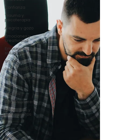
Confianza
Trauma y
psicoterapia
Alegría y gozo
Emociones y
creatividad
Emociones
saludables
sin sentimientos
PensamientosConEstrés
PensamientosyAnsiedad
calma
miedos
SentiPensares
Emociones y
sentimientos