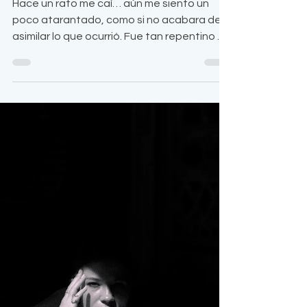
Me caí... ¡No pasa nada!...
Hace un rato me caí… aún me siento un
poco atarantado, como si no acabara de
asimilar lo que ocurrió. Fue tan repentino e
inesperado que no está claro si realmente
ocurrió o fue una especie de sueño entre
bruma. Yo sé que sí ocurrió. Algunos dolores
leves me lo confirman, además de las
personas que me vieron. Al mismo tiempo,
hay algo que se siente lejano, difuminado… ­
- ¿Estás bien? Me preguntaron. - ¿Te dolió
mucho?... ¿Te lastimaste?... Escuché las
preguntas sin atenderl