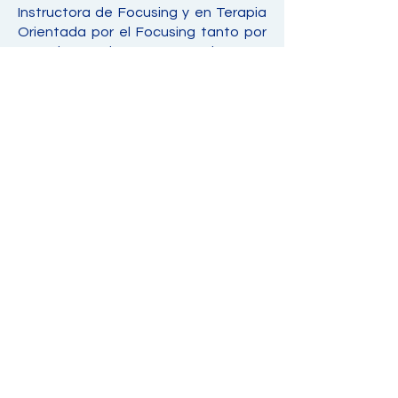
Instructora de Focusing y en Terapia
Orientada por el Focusing tanto por
Focusing México como por el TIFI, se
integró como parte del staff de
Focusing de México para la
realización de éste y otros proyectos.
En este contexto, iniciamos otro
grupo de formación en Terapia
Orientada por el Focusing en abril del
2021.
Además, ofrecimos varios talleres
para profesionistas de las relaciones
de ayuda que querían aprender las
aportaciones del Focusing y de la
Filosofía de lo Implícito al atender a
personas que han sufrido
experiencias traumáticas en su vida.
También durante el 2021 tuvimos un
programa de conversaciones en Face