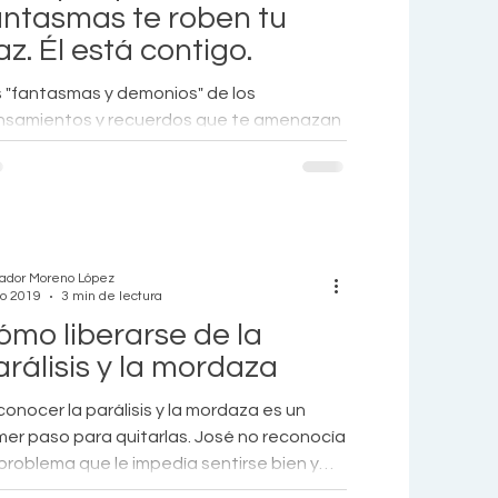
antasmas te roben tu
z. Él está contigo.
 "fantasmas y demonios" de los
nsamientos y recuerdos que te amenazan
orturan pueden desaparecer, si realizas las
ciones adecuadas
vador Moreno López
go 2019
3 min de lectura
ómo liberarse de la
arálisis y la mordaza
onocer la parálisis y la mordaza es un
mer paso para quitarlas. José no reconocía
problema que le impedía sentirse bien y
frutar