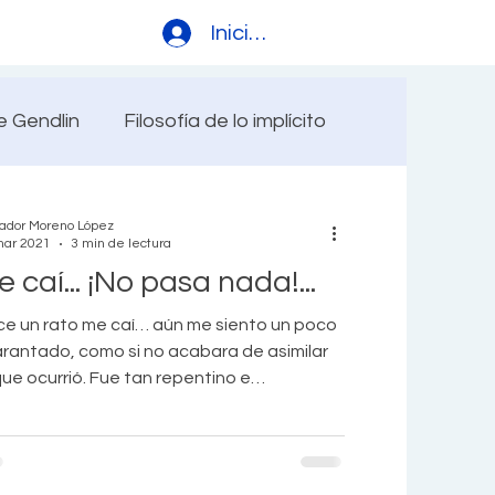
Iniciar sesión
 Gendlin
Filosofía de lo implícito
on-sentido
Sanar Traumas
vador Moreno López
mar 2021
3 min de lectura
 caí... ¡No pasa nada!...
Trauma y psicoterapia
e un rato me caí… aún me siento un poco
rantado, como si no acabara de asimilar
que ocurrió. Fue tan repentino e
ociones saludables
sperado que no está claro si realmente
rrió o fue una especie de sueño entre
ma. Yo sé que sí ocurrió. Algunos dolores
PensamientosyAnsiedad
calma
es me lo confirman, además de las