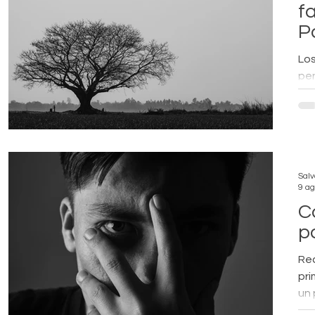
f
Pa
Los
pe
y t
ac
Sal
9 a
C
p
Rec
pri
un 
dis