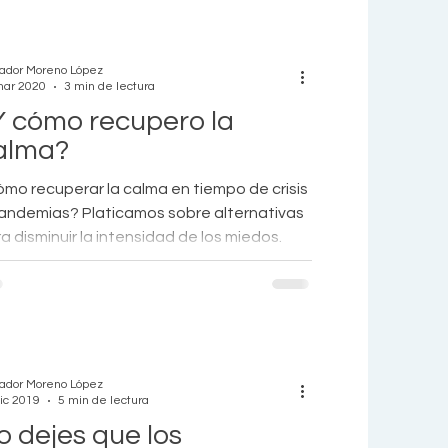
sonas que me vieron. Al mismo tiempo, hay
o que se siente lejano, difuminado… ­ -
mientos
en? Me preguntaron. - ¿Te dolió
vador Moreno López
ho?... ¿Te lastimaste?... Escuché las
mar 2020
3 min de lectura
guntas sin atenderl
Y cómo recupero la
alma?
mo recuperar la calma en tiempo de crisis
andemias? Platicamos sobre alternativas
a disminuir la intensidad de los miedos.
vador Moreno López
ic 2019
5 min de lectura
o dejes que los