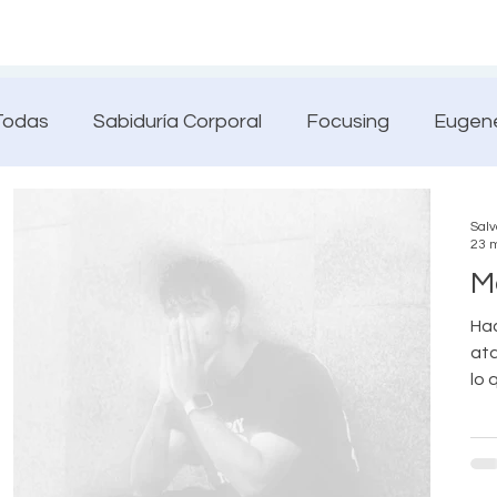
Todas
Sabiduría Corporal
Focusing
Eugene
FOT
Psicoterapia y Focusing
Sensación-c
Sal
23 
Me
Salud emocional
Ansiedad
Confianza
Hac
ata
lo 
Alegría y gozo
Emociones y creatividad
Em
ine
ocu
bru
sin sentimientos
PensamientosConEstrés
lev