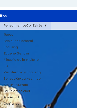
Blog
PensamientosConEstrés
Todas
Sabiduría Corporal
Focusing
Eugene Gendlin
Filosofía de lo implícito
FOT
Psicoterapia y Focusing
Sensación-con-sentido
Sanar Traumas
Salud emocional
Ansiedad
Confianza