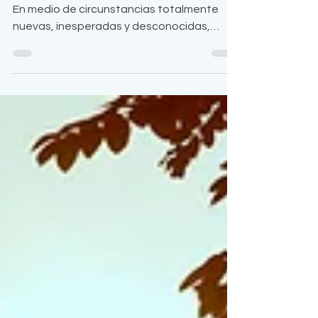
Estos días son para agradecer y celebrar .
En medio de circunstancias totalmente
nuevas, inesperadas y desconocidas,
tengo la fortuna y el regalo de haber vivido
unos meses intensos, compartiendo con
muchas personas a través del internet. Han
sido meses cansados, desconcertantes,
inciertos, a veces llenos de temor,
frustración y desconcierto. Muchos días de
compartir los sufrimientos y el dolor de
muchas personas afectadas de una
manera cercana e intensa por el covid-19 y
nue