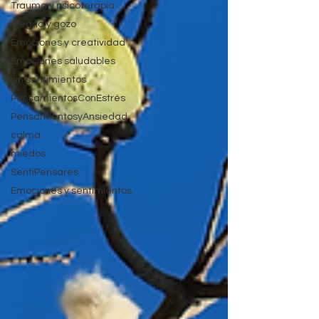
Trauma y psicoterapia
Alegría y gozo
Emociones y creatividad
Emociones saludables
sin sentimientos
PensamientosConEstrés
PensamientosyAnsiedad
calma
miedos
SentiPensares
Emociones y sentimientos